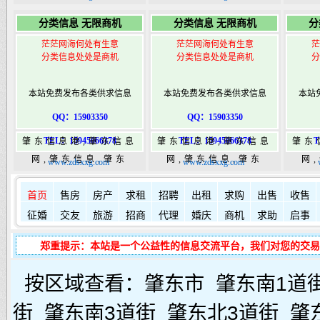
365,肇东365信息
365,肇东365信息
36
分类信息 无限商机
分类信息 无限商机
分
港|www.zhaodongshi.com
港|www.zhaodongshi.com
港|ww
茫茫网海何处有生意
茫茫网海何处有生意
茫
分类信息处处是商机
分类信息处处是商机
分
本站免费发布各类供求信息
本站免费发布各类供求信息
本站
QQ：15903350
QQ：15903350
TEL：15945066378
TEL：15945066378
T
肇东信息港,肇东信息
肇东信息港,肇东信息
肇东
网,肇东信息,肇东
网,肇东信息,肇东
网
www.zdsxxg.com
www.zdsxxg.com
365,肇东365信息
365,肇东365信息
36
如何发布信息？
如何固定在
港|www.zhaodongshi.com
首页
售房
房产
求租
港|www.zhaodongshi.com
招聘
出租
求购
出售
港|ww
收售
征婚
交友
旅游
招商
代理
婚庆
商机
求助
启事
郑重提示：本站是一个公益性的信息交流平台，我们对您的交易
按区域查看：
肇东市
肇东南1道
街
肇东南3道街
肇东北3道街
肇