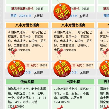
肇东市出售↑编号：
30845
肇东市出售↑编号：
30838
肇东
日期：2026-6-18
删除
日期：2026-6-9
删除
日期
八中对面七楼卖
八中对面七楼卖
正阳街九道街，工商行小区七
正阳街九道街，工商行小区七
吉 十
楼出卖，三屋一厨，老式装
楼出卖，三屋一厨，老式装
区五号
修，南北通透，取暖好，采光
修，南北通透，取暖好，采光
93.
好，二楼有缓台，价格8万，
好，二楼有缓台，价格8万，
联系：1
电话15046015899
电话15046015899
房，非
肇东南9道街出售↑编号：
30818
肇东南9道街出售↑编号：
30817
肇东
日期：2026-5-24
删除
日期：2026-5-24
删除
日期
低价卖楼
出卖七楼
吉
消防路十五道街，老七中家属
八中对面正楼七楼，面积82.5
福源十
楼，纯校区房，实验，七中，
平米，三屋一厨明厅，不把
层11
一中，交路方便5，6，11，14
山，H格局，九万出售
山全天
路。54平。六楼。电话
15046015899
锁全屋
13284990160
39.