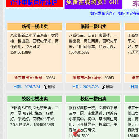
如何发布信息？
如何固定在
临街一楼出卖
临街一楼出卖
八道街新风小学南沥青厂家属
八道街南，沥青厂家属楼，一
工商银
楼一楼出卖，面积62平米，商
楼出卖，商住两用，面积62平
平米，
住两用，12万可议
米，门口可停车，12万可议，
好，交
15046015899
15046015899
7.5万可
肇东市出售↑编号：
30864
肇东市出售↑编号：
30863
肇东
日期：2026-7-24
删除
日期：2026-7-23
删除
日期：
校区七楼出卖
校区一楼出卖
正阳街八中对面七楼出卖，三
银行家属楼一楼，面积93平米
肇东十
屋一厨明厅纯h格局，取暖
三屋一厨，南北通透，附近有
楼出卖
好，采光好，面积82.5平米，
小学高中，初中，早市商住两
厨，商
7.5万包过户，15046015899
用，可开辅导班，按摩店，美
位，可
容院，28万可议，
容院等
15046015899
150460