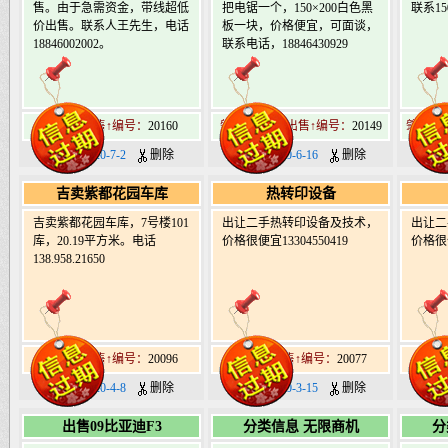
售。由于急需资金，带线超低
把电锯一个，150×200白色黑
联系150
价出售。联系人王先生，电话
板一块，价格便宜，可面谈，
18846002002。
联系电话，18846430929
肇东市出售↑编号：
20160
肇东南9道街出售↑编号：
20149
肇东北1
日期：2020-7-2
删除
日期：2020-6-16
删除
日期：
吉卖紫都花园车库
热转印设备
吉卖紫都花园车库，7号楼101
出让二手热转印设备及技术，
出让二
库，20.19平方米。电话
价格很便宜13304550419
价格很
138.958.21650
肇东市出售↑编号：
20096
肇东市出售↑编号：
20077
肇东
日期：2020-4-8
删除
日期：2020-3-15
删除
日期：
出售09比亚迪F3
分类信息 无限商机
分