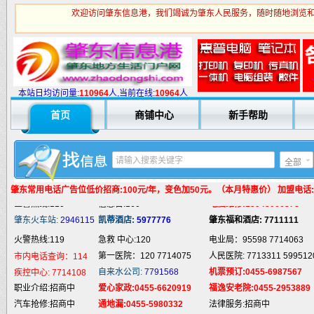
欢迎访问肇东信息港，我们竭诚为肇东人民服务，随时随地浏览和
火警热线:119
急救 中心:120
电业局：95598 7714063
第一医院：120 7714075
人民医院: 7713311 599512
市内电话查询：114
自来水公司:
7791568
机票预订:0455-6987567
疾控中心:
7714108
本站日均访问量:
1
10964
人,当前在线:
10964
人
职业介绍:招商中
爱心家政:0455-6620919
福逸安老院:0455-2953889
首页
商铺中心
新手帮助
汽车抢修:招商中
通地漏:0455-5980332
法律服务:招商中
婚姻介绍:招商中
液 化 气:招商中
电脑培训:15945066378
婚庆庆典:招商中
快递服务:招商中
专业刷墙:15945980325
全部
纯 净 水:招商中
蛋糕预定:招商中
房产中介:招商中
匪警热线:110
信息台:160
电脑维修:15945066378
肇东常用电话
广告位低价招商:100元/年，变色加50元。（本月特惠价） 加盟电话:159
肇东火车站:
2946115
凯蒂酒店:
5977776
肇东福和酒店: 7711111
火警热线:119
急救 中心:120
电业局：95598 7714063
第一医院：120 7714075
人民医院: 7713311 599512
市内电话查询：114
自来水公司:
7791568
机票预订:0455-6987567
疾控中心:
7714108
职业介绍:招商中
爱心家政:0455-6620919
福逸安老院:0455-2953889
汽车抢修:招商中
通地漏:0455-5980332
法律服务:招商中
婚姻介绍:招商中
液 化 气:招商中
电脑培训:15945066378