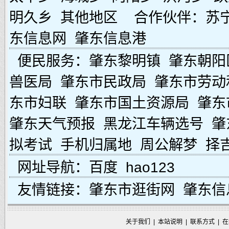
明久乡
其他地区
合作伙伴：
苏
东信息网
肇东信息港
便民服务：
肇东黎明镇
肇东朝阳
兽医局
肇东市民政局
肇东市劳动
东市妇联
肇东市国土资源局
肇东
肇东天气预报
黑龙江车辆选号
肇
拟考试
手机归属地
周公解梦
择
网址导航：
百度
hao123
友情链接：
肇东市逛街网
肇东信
关于我们
|
本站说明
|
联系方式
|
在