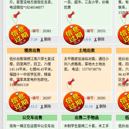
斤。家里没地方放现在吉卖，
一百，超市，三友小学，价格
售，有
电话微信*18246548077
优惠
联系，
132846
肇东市出售↑编号：
20381
肇东市出售↑编号：
20351
肇东
日期：2021-7-24
删除
日期：2021-6-6
删除
日期
楼房出售
土地出卖
低价出售锦绣江南六带七复试
太平路原加油站对面，通往小
低价出
楼，四室两厅，四卫，六楼
刘八虎路南，菜地大土地出
楼，四
145.14平米，七楼96.45平米。
卖。 电话：15776738776
房，六
福园十一中双学区房，精装
96.
修，带家具家电拎包即住。
区房，
13603601118
拎包即
肇东市出售↑编号：
20297
肇东市出售↑编号：
20281
肇东
日期：2020-12-5
删除
日期：2020-11-14
删除
日期：
公交车出售
出售二手物品
低
现有一辆正在运营中公交车出
木制学生座椅二十套，木工手
低价出