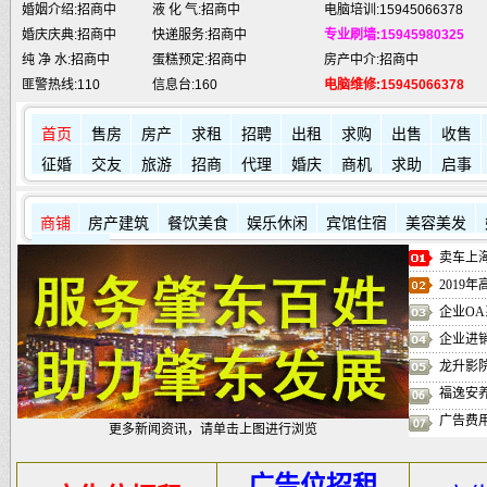
婚庆庆典:招商中
快递服务:招商中
专业刷墙:15945980325
纯 净 水:招商中
蛋糕预定:招商中
房产中介:招商中
匪警热线:110
信息台:160
电脑维修:15945066378
肇东火车站:
2946115
凯蒂酒店:
5977776
肇东福和酒店: 7711111
首页
售房
房产
求租
招聘
出租
求购
出售
收售
征婚
交友
旅游
招商
代理
婚庆
商机
求助
启事
商铺
房产建筑
餐饮美食
娱乐休闲
宾馆住宿
美容美发
其它店铺
卖车上海
2019
企业OA
企业进
龙升影
福逸安
广告费
更多新闻资讯，请单击上图进行浏览
广告位招租