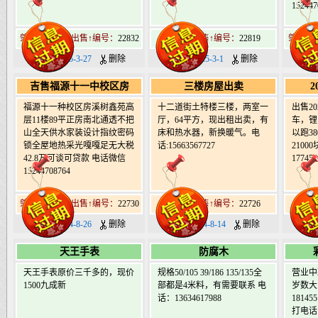
152447
肇东南15道街出售↑编号：
22832
肇东市出售↑编号：
22819
肇东北1
日期：2025-3-27
删除
日期：2025-3-1
删除
日期
吉售福源十一中校区房
三楼房屋出卖
2
福源十一种校区房溪树鑫苑高
十二道街土特楼三楼，两室一
出售2
层11楼89平正房南北通透不把
厅，64平方，现出租出卖，有
车，锂
山全天供水家装设计指纹密码
床和热水器，新换暖气。电
以跑3
锁全屋地热采光嘎嘎足无大税
话:15663567727
210
42.8万可谈可贷款 电话微信
177456
15244708764
肇东北19道街出售↑编号：
22730
肇东市出售↑编号：
22726
肇东
日期：2024-8-26
删除
日期：2024-8-14
删除
日期：
天王手表
防腐木
天王手表原价三千多的，现价
规格50/105 39/186 135/135全
营业中彩
1500九成新
部都是4米料，有需要联系 电
岁数大
话：13634617988
18145
打电话