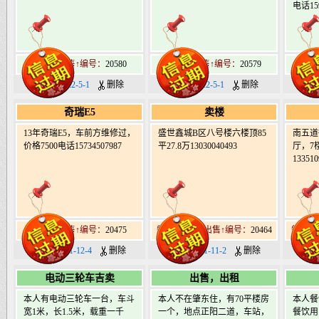
电话159
肇东市出售↑编号：
20580
肇东市出售↑编号：
20579
肇东
日期：2022-5-1
删除
日期：2022-5-1
删除
日期
奇瑞E5
卖楼
13年奇瑞E5，车前方维修过，
盛世鑫城B区八号楼六楼顶85
南五道
价格7500电话15734507987
平27.8万13030040493
厅，7
133510
肇东市出售↑编号：
20475
肇东北9道街出售↑编号：
20464
肇东南
日期：2021-12-4
删除
日期：2021-11-2
删除
日期：
电动三轮车吉卖
出售，出租
本人有电动三轮车一台，车斗
本人不在肇东住，有70平楼房
本人餐
宽1米，长1.5米，载重一千
一个，地点正阳二道，车站，
餐饮用