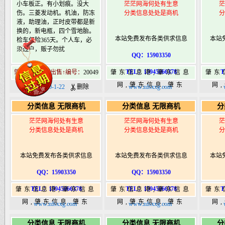
小车板正。有小划痕。没大
茫茫网海何处有生意
茫
伤。三菱发动机。机油，防冻
分类信息处处是商机
分
液，助理油，正时皮带都是新
换的，新电瓶，四个雪地胎。
本站免费发布各类供求信息
本站
检车保险365天。个人车，必
须过户，贩子勿扰
QQ：15903350
TEL：15945066378
T
肇东北11道街出售↑编号：
20049
肇东信息港,肇东信息
肇东
网,肇东信息,肇东
网
日期：2020-1-22
删除
www.zdsxxg.com
365,肇东365信息
36
分类信息 无限商机
分类信息 无限商机
分
港|www.zhaodongshi.com
港|ww
茫茫网海何处有生意
茫茫网海何处有生意
茫
分类信息处处是商机
分类信息处处是商机
分
本站免费发布各类供求信息
本站免费发布各类供求信息
本站
QQ：15903350
QQ：15903350
TEL：15945066378
TEL：15945066378
T
肇东信息港,肇东信息
肇东信息港,肇东信息
肇东
网,肇东信息,肇东
网,肇东信息,肇东
网
www.zdsxxg.com
www.zdsxxg.com
365,肇东365信息
365,肇东365信息
36
分类信息 无限商机
分类信息 无限商机
分