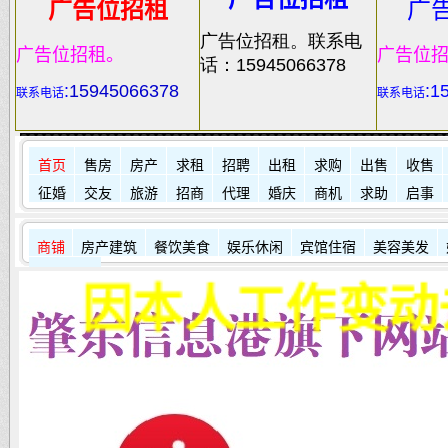
广告位招租
广
广告位招租。联系电
广告位招租。
广告位
话：15945066378
:
15945066378
:1
联系电话
联系电话
首页
售房
房产
求租
招聘
出租
求购
出售
收售
征婚
交友
旅游
招商
代理
婚庆
商机
求助
启事
商铺
房产建筑
餐饮美食
娱乐休闲
宾馆住宿
美容美发
其它店铺
因本人工作变动去南方发展