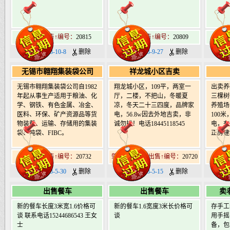
肇东市出售↑编号：
20815
西园区出售↑编号：
20809
肇东
日期：2023-10-8
删除
日期：2023-9-27
删除
日期：
无锡市翱翔集装袋公司
祥龙城小区吉卖
无锡市翱翔集装袋公司自1982
翔龙城小区，109平，两室一
出卖养
年起从事生产适用于粮油、化
厅，二楼，不把山，冬暖夏
三棵树
学、钢铁、有色金属、冶金、
凉，冬天二十三四度，品牌家
养殖场
医料、环保、矿产资源品等货
电，56.8w因去外地吉卖，非
100
物装载、运输、存储用的集装
诚勿扰！电话18445118545
电，有
袋、吨袋、FIBC。
正房建
肇东市出售↑编号：
20732
肇东南17道街出售↑编号：
20720
肇东
日期：2023-5-30
删除
日期：2023-5-15
删除
日期
出售餐车
出售餐车
卖
新的餐车长度3米宽1.6价格可
新的餐车1.6宽度3米长价格可
存手工
谈 联系电话15244686543 王女
谈
用手摇
士
备，包