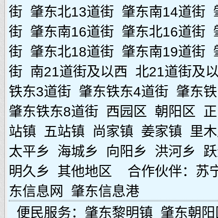
街
肇东北13道街
肇东南14道街
街
肇东南16道街
肇东北16道街
街
肇东北18道街
肇东南19道街
街
南21道街及以西
北21道街及
铁东3道街
肇东铁东4道街
肇东铁
肇东铁东8道街
西园区
朝阳区
正
站镇
五站镇
尚家镇
姜家镇
里木
太平乡
海城乡
向阳乡
洪河乡
跃
明久乡
其他地区
合作伙伴：
苏
东信息网
肇东信息港
便民服务：
肇东黎明镇
肇东朝阳