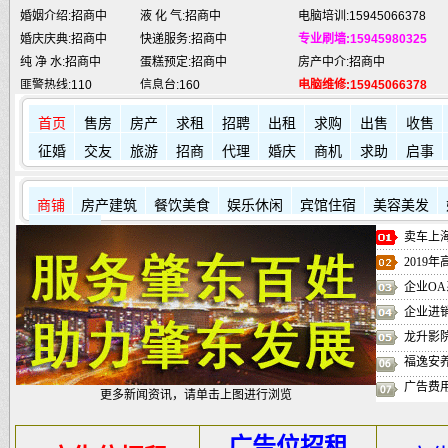
婚庆庆典:招商中
快递服务:招商中
专业刷墙:15945980325
纯 净 水:招商中
蛋糕预定:招商中
房产中介:招商中
匪警热线:110
信息台:160
电脑维修:15945066378
肇东火车站:
2946115
凯蒂酒店:
5977776
肇东福和酒店: 7711111
首页
售房
房产
求租
招聘
出租
求购
出售
收售
征婚
交友
旅游
招商
代理
婚庆
商机
求助
启事
商铺
房产建筑
餐饮美食
娱乐休闲
宾馆住宿
美容美发
其它店铺
卖车上海
2019
企业OA
企业进
龙升影
福逸安
广告费
更多新闻资讯，请单击上图进行浏览
广告位招租