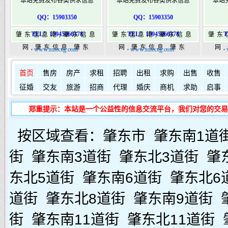
本站免费发布各类供求信息
本站免费发布各类供求信息
本站
QQ：15903350
QQ：15903350
TEL：15945066378
TEL：15945066378
T
肇东信息港,肇东信息
肇东信息港,肇东信息
肇东
网,肇东信息,肇东
网,肇东信息,肇东
网
www.zdsxxg.com
www.zdsxxg.com
365,肇东365信息
365,肇东365信息
36
如何发布信息？
如何固定
港|www.zhaodongshi.com
首页
售房
房产
求租
港|www.zhaodongshi.com
招聘
出租
求购
出售
港|ww
收售
征婚
交友
旅游
招商
代理
婚庆
商机
求助
启事
郑重提示：本站是一个公益性的信息交流平台，我们对您的交易
按区域查看：
肇东市
肇东南1道
街
肇东南3道街
肇东北3道街
肇
东北5道街
肇东南6道街
肇东北6
道街
肇东北8道街
肇东南9道街
街
肇东南11道街
肇东北11道街