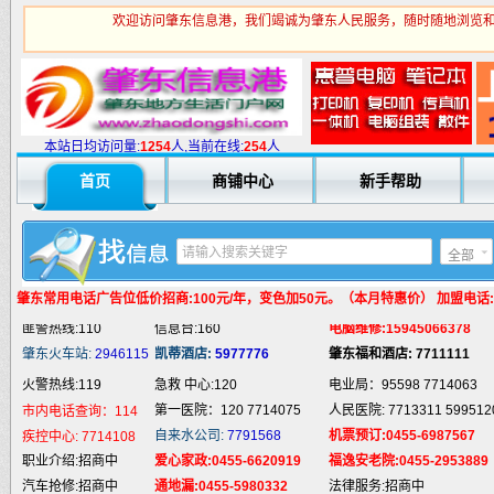
欢迎访问肇东信息港，我们竭诚为肇东人民服务，随时随地浏览和
火警热线:119
急救 中心:120
电业局：95598 7714063
第一医院：120 7714075
人民医院: 7713311 599512
市内电话查询：114
本站日均访问量:
1
254
人,当前在线:
254
人
自来水公司:
7791568
机票预订:0455-6987567
疾控中心:
7714108
职业介绍:招商中
爱心家政:0455-6620919
福逸安老院:0455-2953889
首页
商铺中心
新手帮助
汽车抢修:招商中
通地漏:0455-5980332
法律服务:招商中
婚姻介绍:招商中
液 化 气:招商中
电脑培训:15945066378
婚庆庆典:招商中
快递服务:招商中
专业刷墙:15945980325
全部
纯 净 水:招商中
蛋糕预定:招商中
房产中介:招商中
肇东常用电话
广告位低价招商:100元/年，变色加50元。（本月特惠价） 加盟电话:159
匪警热线:110
信息台:160
电脑维修:15945066378
肇东火车站:
2946115
凯蒂酒店:
5977776
肇东福和酒店: 7711111
火警热线:119
急救 中心:120
电业局：95598 7714063
第一医院：120 7714075
人民医院: 7713311 599512
市内电话查询：114
自来水公司:
7791568
机票预订:0455-6987567
疾控中心:
7714108
职业介绍:招商中
爱心家政:0455-6620919
福逸安老院:0455-2953889
汽车抢修:招商中
通地漏:0455-5980332
法律服务:招商中
婚姻介绍:招商中
液 化 气:招商中
电脑培训:15945066378