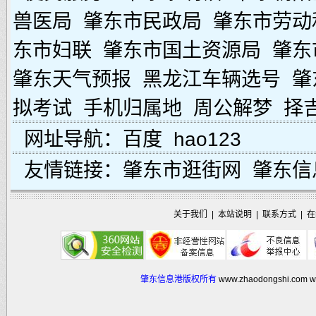
兽医局
肇东市民政局
肇东市劳动
东市妇联
肇东市国土资源局
肇东
肇东天气预报
黑龙江车辆选号
肇
拟考试
手机归属地
周公解梦
择
网址导航：
百度
hao123
友情链接：
肇东市逛街网
肇东信
关于我们
|
本站说明
|
联系方式
|
在
肇东信息港版权所有
www.zhaodongshi.com
w