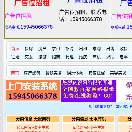
广告位招租
广
广告位招租。联系电
广告位招租。
广告位
话：15945066378
:
15945066378
:1
联系电话
联系电话
首页
售房
房产
求租
招聘
出租
求购
出售
收售
征婚
交友
旅游
招商
代理
婚庆
商机
求助
启事
商铺
房产建筑
餐饮美食
娱乐休闲
宾馆住宿
美容美发
其它店铺
如何发布信息？
如何固定
分类信息 无限商机
分类信息 无限商机
分
茫茫网海何处有生意
茫茫网海何处有生意
茫