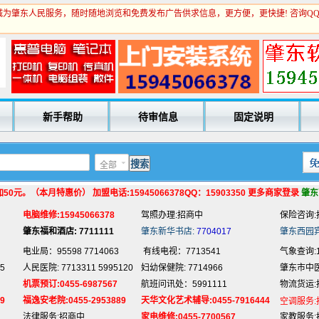
为肇东人民服务，随时随地浏览和免费发布广告供求信息，更方便，更快捷! 咨询Q
电业局：95598 7714063
有线电视：7713541
气象查询:1
5
人民医院: 7713311 5995120
妇幼保健院: 7714966
肇东市中医院
机票预订:0455-6987567
航班问讯处：5991111
物流货运:
9
福逸安老院:0455-2953889
天华文化艺术辅导:0455-7916444
新手帮助
待审信息
固定说明
空调服务:
法律服务:招商中
家电维修:0455-7700567
家教服务:
电脑培训:15945066378
抵押贷款:招商中
回收旧货:
专业刷墙:15945980325
名片制作:招商中
玻璃划圆:
全部
房产中介:招商中
网络代购:15945066378
宾馆预定:
0元。（本月特惠价） 加盟电话:15945066378QQ：15903350 更多商家登录
肇东
电脑维修:15945066378
驾照办理:招商中
保险咨询:
肇东福和酒店: 7711111
肇东新华书店:
7704017
肇东西园
电业局：95598 7714063
有线电视：7713541
气象查询:1
5
人民医院: 7713311 5995120
妇幼保健院: 7714966
肇东市中医院
机票预订:0455-6987567
航班问讯处：5991111
物流货运:
9
福逸安老院:0455-2953889
天华文化艺术辅导:0455-7916444
空调服务:
法律服务:招商中
家电维修:0455-7700567
家教服务:
电脑培训:15945066378
抵押贷款:招商中
回收旧货: