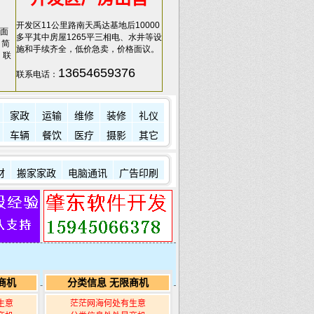
开发区11公里路南天禹达基地后10000
面
多平其中房屋1265平三相电、水井等设
，简
施和手续齐全，低价急卖，价格面议。
，联
13654659376
联系电话：
家政
运输
维修
装修
礼仪
车辆
餐饮
医疗
摄影
其它
材
搬家家政
电脑通讯
广告印刷
商机
分类信息 无限商机
生意
茫茫网海何处有生意