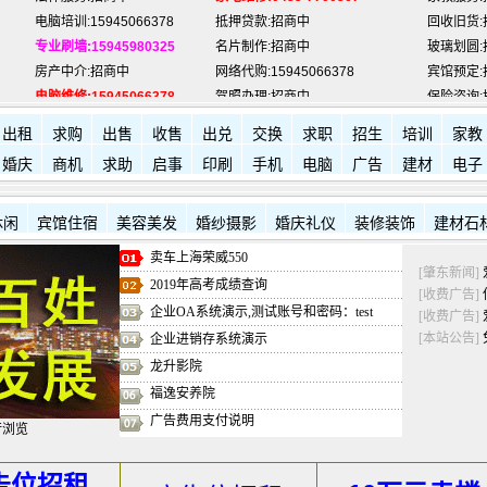
专业刷墙:15945980325
名片制作:招商中
玻璃划圆:
房产中介:招商中
网络代购:15945066378
宾馆预定:
电脑维修:15945066378
驾照办理:招商中
保险咨询:
肇东福和酒店: 7711111
肇东新华书店:
7704017
肇东西园
出租
求购
出售
收售
出兑
交换
求职
招生
培训
家教
婚庆
商机
求助
启事
印刷
手机
电脑
广告
建材
电子
休闲
宾馆住宿
美容美发
婚纱摄影
婚庆礼仪
装修装饰
建材石
卖车上海荣威550
[肇东新闻]
2019年高考成绩查询
[收费广告]
企业OA系统演示,测试账号和密码：test
[收费广告]
[本站公告]
企业进销存系统演示
龙升影院
福逸安养院
广告费用支付说明
行浏览
告位招租