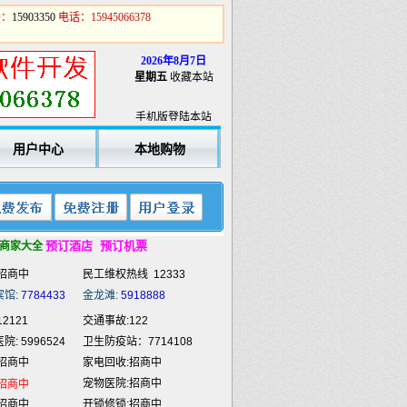
Q：
15903350
电话：15945066378
2026年8月7日
星期五
收藏本站
2121
交通事故:122
: 5996524
卫生防疫站：7714108
手机版登陆本站
招商中
家电回收:招商中
宠物医院:招商中
招商中
用户中心
本地购物
招商中
开锁修锁:招商中
招商中
商业策划:招商中
招商中
喷绘雕刻:招商中
招商中
餐饮外卖:招商中
预订酒店
预订机票
商家大全
招商中
民工维权热线
12333
宾馆:
7784433
金龙滩:
5918888
2121
交通事故:122
: 5996524
卫生防疫站：7714108
招商中
家电回收:招商中
宠物医院:招商中
招商中
招商中
开锁修锁:招商中
招商中
商业策划:招商中