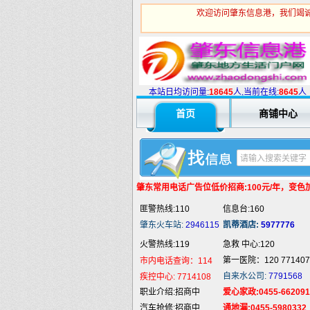
欢迎访问肇东信息港，我们竭诚
火警热线:119
急救 中心:120
第一医院：120 771407
市内电话查询：114
本站日均访问量:
1
8645
人,当前在线:
8645
人
自来水公司:
7791568
疾控中心:
7714108
职业介绍:招商中
爱心家政:0455-662091
首页
商铺中心
汽车抢修:招商中
通地漏:0455-5980332
婚姻介绍:招商中
液 化 气:招商中
婚庆庆典:招商中
快递服务:招商中
纯 净 水:招商中
蛋糕预定:招商中
肇东常用电话
广告位低价招商:100元/年，变色加5
匪警热线:110
信息台:160
肇东火车站:
2946115
凯蒂酒店:
5977776
火警热线:119
急救 中心:120
第一医院：120 771407
市内电话查询：114
自来水公司:
7791568
疾控中心:
7714108
职业介绍:招商中
爱心家政:0455-662091
汽车抢修:招商中
通地漏:0455-5980332
婚姻介绍:招商中
液 化 气:招商中