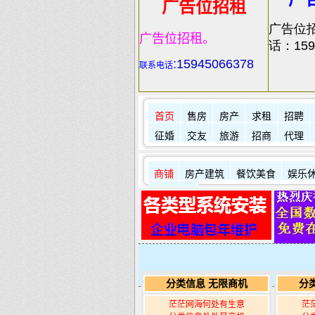
广告位招租
广告位
广告位招租。
话：159
:
15945066378
联系电话
首页
售房
房产
求租
招聘
征婚
交友
旅游
招商
代理
商铺
房产建筑
餐饮美食
娱乐
其它店铺
分类信息 无限商机
分
茫茫网海何处有生意
茫