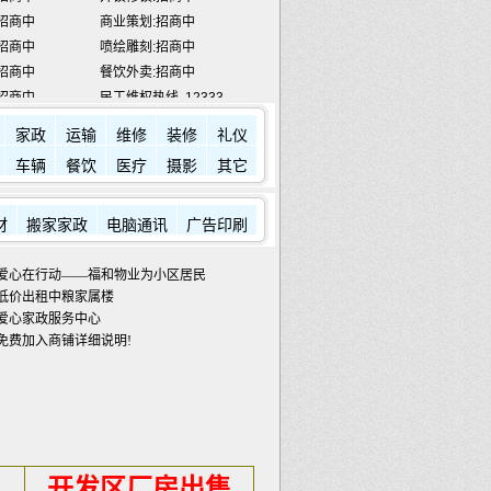
招商中
喷绘雕刻:招商中
招商中
餐饮外卖:招商中
招商中
民工维权热线
12333
宾馆:
7784433
金龙滩:
5918888
家政
运输
维修
装修
礼仪
车辆
餐饮
医疗
摄影
其它
材
搬家家政
电脑通讯
广告印刷
爱心在行动——福和物业为小区居民发放蔬菜包
低价出租中粮家属楼
爱心家政服务中心
免费加入商铺详细说明!
开发区厂房出售