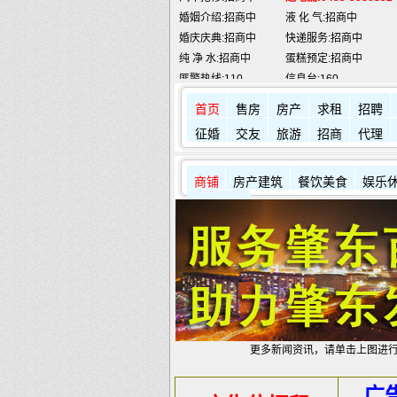
婚庆庆典:招商中
快递服务:招商中
纯 净 水:招商中
蛋糕预定:招商中
匪警热线:110
信息台:160
肇东火车站:
2946115
凯蒂酒店:
5977776
首页
售房
房产
求租
招聘
征婚
交友
旅游
招商
代理
商铺
房产建筑
餐饮美食
娱乐
其它店铺
更多新闻资讯，请单击上图进
广