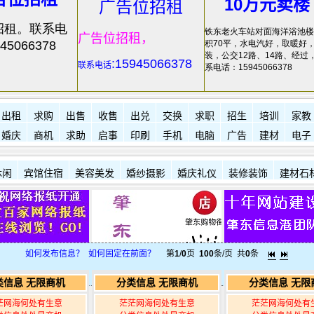
10万元卖楼
广告位招租
招租。联系电
铁东老火车站对面海洋浴池楼
广告位招租，
45066378
积70平，水电汽好，取暖好
装，公交12路、14路、经过
:15945066378
联系电话
系电话：15945066378
出租
求购
出售
收售
出兑
交换
求职
招生
培训
家教
婚庆
商机
求助
启事
印刷
手机
电脑
广告
建材
电子
休闲
宾馆住宿
美容美发
婚纱摄影
婚庆礼仪
装修装饰
建材石
如何发布信息？
如何固定在前面？
第
1
/
0
页
100
条/页 共
0
条
类信息 无限商机
分类信息 无限商机
分类信息 无限
茫网海何处有生意
茫茫网海何处有生意
茫茫网海何处有