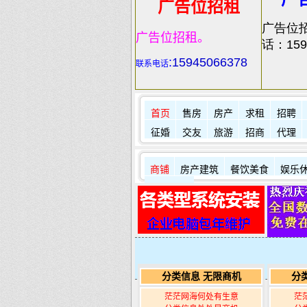
广告位招租
广告位
广告位招租。
话：159
:
15945066378
联系电话
首页
售房
房产
求租
招聘
征婚
交友
旅游
招商
代理
商铺
房产建筑
餐饮美食
娱乐
其它店铺
分类信息 无限商机
分
茫茫网海何处有生意
茫