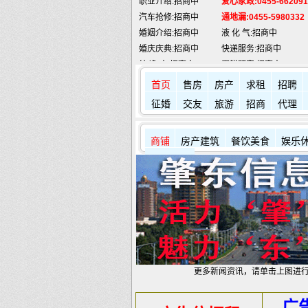
汽车抢修:招商中
通地漏:0455-5980332
婚姻介绍:招商中
液 化 气:招商中
婚庆庆典:招商中
快递服务:招商中
纯 净 水:招商中
蛋糕预定:招商中
匪警热线:110
信息台:160
肇东火车站:
2946115
凯蒂酒店:
5977776
首页
售房
房产
求租
招聘
征婚
交友
旅游
招商
代理
商铺
房产建筑
餐饮美食
娱乐
其它店铺
更多新闻资讯，请单击上图进
广