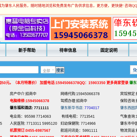
为肇东人民服务，随时随地浏览和免费发布广告供求信息，更方便，更快捷! 咨询Q
电业局：95598 7714063
有线电视：7713541
气象查询:1
人
5
人民医院: 7713311 5995120
妇幼保健院: 7714966
肇东市中医院
新手帮助
待审信息
固定说明
机票预订:0455-6987567
航班问讯处：5991111
物流货运:
9
福逸安老院:0455-2953889
天华文化艺术辅导:0455-7916444
空调服务:
法律服务:招商中
家电维修:0455-7700567
家教服务:
全部
电脑培训:15945066378
抵押贷款:招商中
回收旧货:
专业刷墙:15945980325
名片制作:招商中
玻璃划圆:
0元。（本月特惠价） 加盟电话:15945066378QQ：15903350 更多商家登录
肇东
房产中介:招商中
网络代购:15945066378
宾馆预定:
电脑维修:15945066378
驾照办理:招商中
保险咨询:
肇东福和酒店: 7711111
肇东新华书店:
7704017
肇东西园
电业局：95598 7714063
有线电视：7713541
气象查询:1
5
人民医院: 7713311 5995120
妇幼保健院: 7714966
肇东市中医院
机票预订:0455-6987567
航班问讯处：5991111
物流货运:
9
福逸安老院:0455-2953889
天华文化艺术辅导:0455-7916444
空调服务: