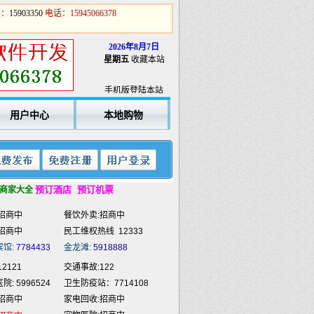
Q：
15903350
电话：15945066378
2026年8月7日
星期五
收藏本站
2121
交通事故:122
手机版登陆本站
: 5996524
卫生防疫站：7714108
用户中心
本地购物
招商中
家电回收:招商中
宠物医院:招商中
招商中
招商中
开锁修锁:招商中
招商中
商业策划:招商中
招商中
喷绘雕刻:招商中
预订酒店
预订机票
商家大全
招商中
餐饮外卖:招商中
招商中
民工维权热线
12333
宾馆:
7784433
金龙滩:
5918888
2121
交通事故:122
: 5996524
卫生防疫站：7714108
招商中
家电回收:招商中
宠物医院:招商中
招商中