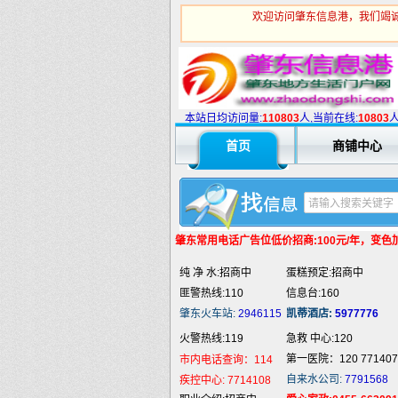
欢迎访问肇东信息港，我们竭诚
火警热线:119
急救 中心:120
本站日均访问量:
1
10803
人,当前在线:
10803
第一医院：120 771407
市内电话查询：114
首页
商铺中心
自来水公司:
7791568
疾控中心:
7714108
职业介绍:招商中
爱心家政:0455-662091
汽车抢修:招商中
通地漏:0455-5980332
婚姻介绍:招商中
液 化 气:招商中
婚庆庆典:招商中
快递服务:招商中
肇东常用电话
广告位低价招商:100元/年，变色加5
纯 净 水:招商中
蛋糕预定:招商中
匪警热线:110
信息台:160
肇东火车站:
2946115
凯蒂酒店:
5977776
火警热线:119
急救 中心:120
第一医院：120 771407
市内电话查询：114
自来水公司:
7791568
疾控中心:
7714108
职业介绍:招商中
爱心家政:0455-662091