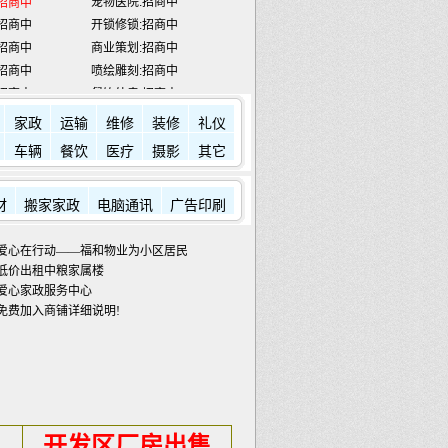
招商中
开锁修锁:招商中
招商中
商业策划:招商中
招商中
喷绘雕刻:招商中
招商中
餐饮外卖:招商中
招商中
民工维权热线
12333
宾馆:
7784433
金龙滩:
5918888
家政
运输
维修
装修
礼仪
车辆
餐饮
医疗
摄影
其它
材
搬家家政
电脑通讯
广告印刷
爱心在行动——福和物业为小区居民发放蔬菜包
低价出租中粮家属楼
爱心家政服务中心
免费加入商铺详细说明!
开发区厂房出售