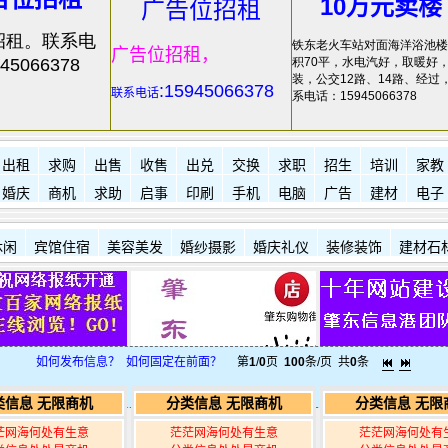
10万元卖楼
广告位招租
招租。联系电
铁东老火车站对面海洋浴池楼
广告位招租，
45066378
积70平，水电汽好，取暖好
装，公交12路、14路、经过
:15945066378
联系电话
系电话：15945066378
出租
求购
出售
收售
出兑
交换
求职
招生
培训
家教
婚庆
商机
求助
启事
印刷
手机
电脑
广告
建材
电子
休闲
宾馆住宿
美容美发
婚纱摄影
婚庆礼仪
装修装饰
建材石
如何发布信息？
如何固定在前面？
第
1
/
0
页
100
条/页 共
0
条
类信息 无限商机
分类信息 无限商机
分类信息 无限
茫网海何处有生意
茫茫网海何处有生意
茫茫网海何处有