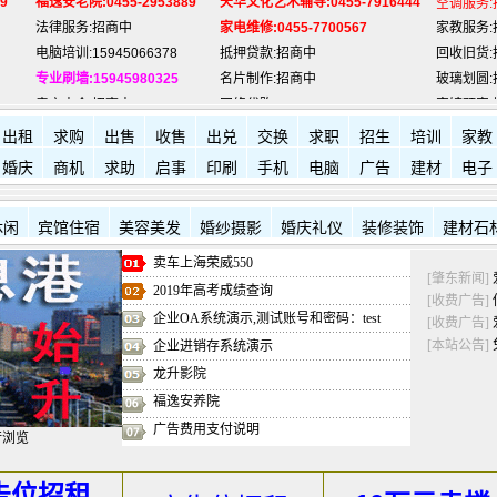
法律服务:招商中
家电维修:0455-7700567
家教服务:
电脑培训:15945066378
抵押贷款:招商中
回收旧货:
专业刷墙:15945980325
名片制作:招商中
玻璃划圆:
房产中介:招商中
网络代购:15945066378
宾馆预定:
电脑维修:15945066378
驾照办理:招商中
保险咨询:
肇东福和酒店: 7711111
肇东新华书店:
7704017
肇东西园
出租
求购
出售
收售
出兑
交换
求职
招生
培训
家教
婚庆
商机
求助
启事
印刷
手机
电脑
广告
建材
电子
休闲
宾馆住宿
美容美发
婚纱摄影
婚庆礼仪
装修装饰
建材石
卖车上海荣威550
[肇东新闻]
2019年高考成绩查询
[收费广告]
企业OA系统演示,测试账号和密码：test
[收费广告]
[本站公告]
企业进销存系统演示
龙升影院
福逸安养院
广告费用支付说明
行浏览
告位招租