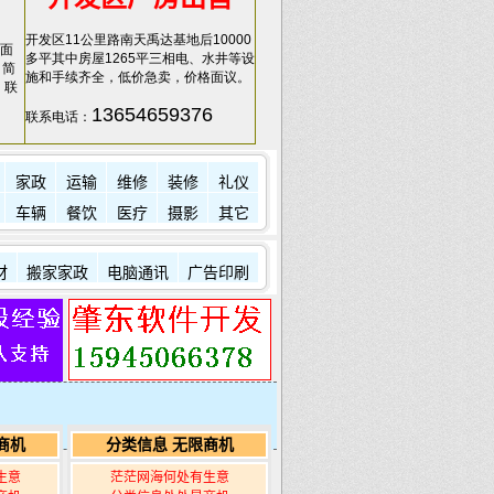
开发区11公里路南天禹达基地后10000
面
多平其中房屋1265平三相电、水井等设
，简
施和手续齐全，低价急卖，价格面议。
，联
13654659376
联系电话：
家政
运输
维修
装修
礼仪
车辆
餐饮
医疗
摄影
其它
材
搬家家政
电脑通讯
广告印刷
商机
分类信息 无限商机
生意
茫茫网海何处有生意