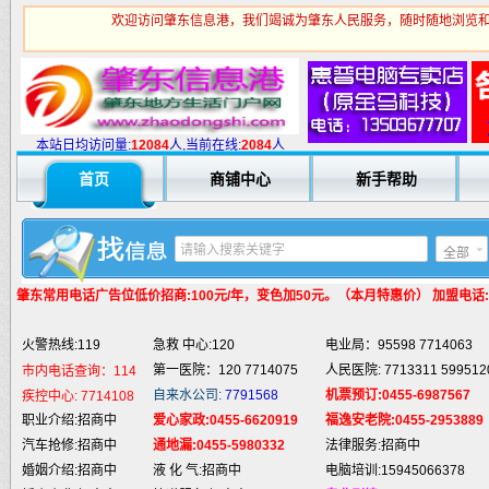
欢迎访问肇东信息港，我们竭诚为肇东人民服务，随时随地浏览和
火警热线:119
急救 中心:120
电业局：95598 7714063
第一医院：120 7714075
人民医院: 7713311 599512
市内电话查询：114
自来水公司:
7791568
机票预订:0455-6987567
疾控中心:
7714108
本站日均访问量:
1
2084
人,当前在线:
2084
人
职业介绍:招商中
爱心家政:0455-6620919
福逸安老院:0455-2953889
首页
商铺中心
新手帮助
汽车抢修:招商中
通地漏:0455-5980332
法律服务:招商中
婚姻介绍:招商中
液 化 气:招商中
电脑培训:15945066378
婚庆庆典:招商中
快递服务:招商中
专业刷墙:15945980325
全部
纯 净 水:招商中
蛋糕预定:招商中
房产中介:招商中
匪警热线:110
信息台:160
电脑维修:15945066378
肇东常用电话
广告位低价招商:100元/年，变色加50元。（本月特惠价） 加盟电话:159
肇东火车站:
2946115
凯蒂酒店:
5977776
肇东福和酒店: 7711111
火警热线:119
急救 中心:120
电业局：95598 7714063
第一医院：120 7714075
人民医院: 7713311 599512
市内电话查询：114
自来水公司:
7791568
机票预订:0455-6987567
疾控中心:
7714108
职业介绍:招商中
爱心家政:0455-6620919
福逸安老院:0455-2953889
汽车抢修:招商中
通地漏:0455-5980332
法律服务:招商中
婚姻介绍:招商中
液 化 气:招商中
电脑培训:15945066378