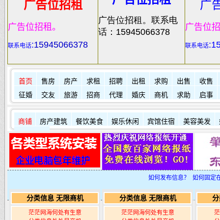
广告位招租
广
广告位招租。联系电
广告位招租。
广告位
话：15945066378
:
15945066378
:1
联系电话
联系电话
首页
售房
房产
求租
招聘
出租
求购
出售
收售
征婚
交友
旅游
招商
代理
婚庆
商机
求助
启事
商铺
房产建筑
餐饮美食
娱乐休闲
宾馆住宿
美容美发
其它店铺
如何发布信息？
如何固定
分类信息 无限商机
分类信息 无限商机
分
茫茫网海何处有生意
茫茫网海何处有生意
茫