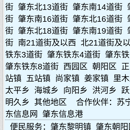
街
肇东北13道街
肇东南14道街
街
肇东南16道街
肇东北16道街
街
肇东北18道街
肇东南19道街
街
南21道街及以西
北21道街及
铁东3道街
肇东铁东4道街
肇东铁
肇东铁东8道街
西园区
朝阳区
正
站镇
五站镇
尚家镇
姜家镇
里木
太平乡
海城乡
向阳乡
洪河乡
跃
明久乡
其他地区
合作伙伴：
苏
东信息网
肇东信息港
便民服务：
肇东黎明镇
肇东朝阳