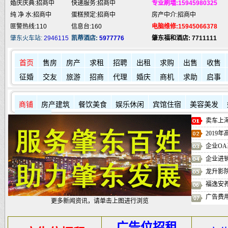
婚庆庆典:招商中
快递服务:招商中
专业刷墙:15945980325
纯 净 水:招商中
蛋糕预定:招商中
房产中介:招商中
匪警热线:110
信息台:160
电脑维修:15945066378
肇东火车站:
2946115
凯蒂酒店:
5977776
肇东福和酒店: 7711111
首页
售房
房产
求租
招聘
出租
求购
出售
收售
征婚
交友
旅游
招商
代理
婚庆
商机
求助
启事
商铺
房产建筑
餐饮美食
娱乐休闲
宾馆住宿
美容美发
其它店铺
卖车上海
2019
企业OA
企业进
龙升影
福逸安
广告费
更多新闻资讯，请单击上图进行浏览
广告位招租