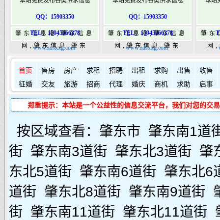
本站免费发布各类供求信息
本站免费发布各类供求信息
本站
QQ：15903350
QQ：15903350
TEL：15945066378
TEL：15945066378
T
肇东信息港,肇东信息
肇东信息港,肇东信息
肇东
网,肇东信息,肇东
网,肇东信息,肇东
网
www.zdsxxg.com
www.zdsxxg.com
365,肇东365信息
365,肇东365信息
36
如何发布信息？
如何固定
港|www.zhaodongshi.com
首页
售房
房产
求租
港|www.zhaodongshi.com
招聘
出租
求购
出售
港|ww
收售
征婚
交友
旅游
招商
代理
婚庆
商机
求助
启事
郑重提示：本站是一个公益性的信息交流平台，我们对您的交易
按区域查看：
肇东市
肇东南1道
街
肇东南3道街
肇东北3道街
肇
东北5道街
肇东南6道街
肇东北6
道街
肇东北8道街
肇东南9道街
街
肇东南11道街
肇东北11道街