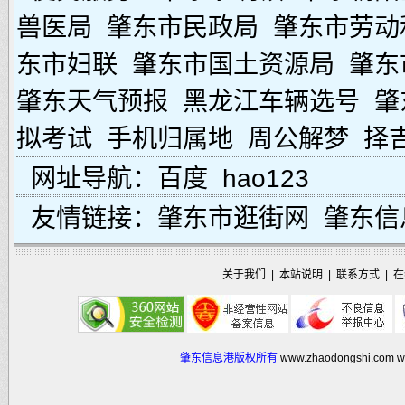
兽医局
肇东市民政局
肇东市劳动
东市妇联
肇东市国土资源局
肇东
肇东天气预报
黑龙江车辆选号
肇
拟考试
手机归属地
周公解梦
择
网址导航：
百度
hao123
友情链接：
肇东市逛街网
肇东信
关于我们
|
本站说明
|
联系方式
|
在
肇东信息港版权所有
www.zhaodongshi.com
w