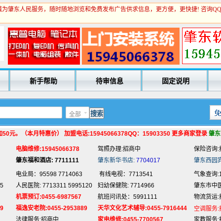
为肇东人民服务，随时随地浏览和免费发布广告供求信息，更方便，更快捷! 咨询Q
电业局：95598 7714063
有线电视：7713541
气象查询:1
5
人民医院: 7713311 5995120
妇幼保健院: 7714966
肇东市中医院
机票预订:0455-6987567
航班问讯处：5991111
物流货运:
9
福逸安老院:0455-2953889
天华文化艺术辅导:0455-7916444
空调服务:
新手帮助
待审信息
固定说明
法律服务:招商中
家电维修:0455-7700567
家教服务:
电脑培训:15945066378
抵押贷款:招商中
回收旧货:
专业刷墙:15945980325
名片制作:招商中
玻璃划圆:
全部
房产中介:招商中
网络代购:15945066378
宾馆预定:
电脑维修:15945066378
驾照办理:招商中
保险咨询:
0元。（本月特惠价） 加盟电话:15945066378QQ：15903350 更多商家登录
肇东
肇东福和酒店: 7711111
肇东新华书店:
7704017
肇东西园
电业局：95598 7714063
有线电视：7713541
气象查询:1
5
人民医院: 7713311 5995120
妇幼保健院: 7714966
肇东市中医院
机票预订:0455-6987567
航班问讯处：5991111
物流货运:
9
福逸安老院:0455-2953889
天华文化艺术辅导:0455-7916444
空调服务:
法律服务:招商中
家电维修:0455-7700567
家教服务:
电脑培训:15945066378
抵押贷款:招商中
回收旧货: