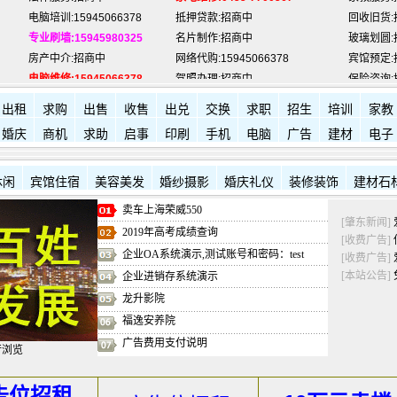
专业刷墙:15945980325
名片制作:招商中
玻璃划圆:
房产中介:招商中
网络代购:15945066378
宾馆预定:
电脑维修:15945066378
驾照办理:招商中
保险咨询:
肇东福和酒店: 7711111
肇东新华书店:
7704017
肇东西园
出租
求购
出售
收售
出兑
交换
求职
招生
培训
家教
婚庆
商机
求助
启事
印刷
手机
电脑
广告
建材
电子
休闲
宾馆住宿
美容美发
婚纱摄影
婚庆礼仪
装修装饰
建材石
卖车上海荣威550
[肇东新闻]
2019年高考成绩查询
[收费广告]
企业OA系统演示,测试账号和密码：test
[收费广告]
[本站公告]
企业进销存系统演示
龙升影院
福逸安养院
广告费用支付说明
行浏览
告位招租