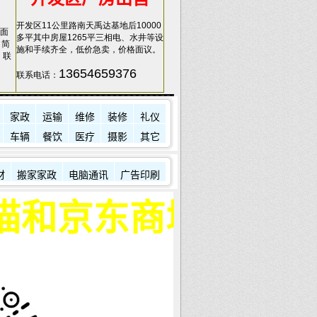
开发区11公里路南天禹达基地后10000
面
多平其中房屋1265平三相电、水井等设
，简
施和手续齐全，低价急卖，价格面议。
，联
13654659376
联系电话：
家政
运输
维修
装修
礼仪
车辆
餐饮
医疗
摄影
其它
材
搬家家政
电脑通讯
广告印刷
商城购物合作频道开通