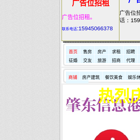
广告位招租
广告位
广告位招租。
话：159
:
15945066378
联系电话
首页
售房
房产
求租
招聘
征婚
交友
旅游
招商
代理
商铺
房产建筑
餐饮美食
娱乐
其它店铺
热烈庆祝本站