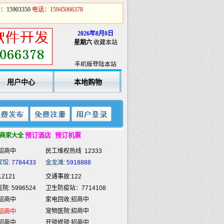
Q：
15903350
电话：15945066378
2026年8月8日
2121
交通事故:122
星期六
收藏本站
: 5996524
卫生防疫站：7714108
手机版登陆本站
招商中
家电回收:招商中
宠物医院:招商中
招商中
用户中心
本地购物
招商中
开锁修锁:招商中
招商中
商业策划:招商中
招商中
喷绘雕刻:招商中
招商中
餐饮外卖:招商中
招商中
民工维权热线
12333
预订酒店
预订机票
商家大全
宾馆:
7784433
金龙滩:
5918888
2121
交通事故:122
: 5996524
卫生防疫站：7714108
招商中
家电回收:招商中
宠物医院:招商中
招商中
招商中
开锁修锁:招商中
招商中
商业策划:招商中