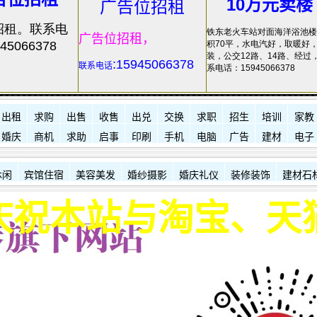
10万元卖楼
广告位招租
招租。联系电
铁东老火车站对面海洋浴池楼
广告位招租，
45066378
积70平，水电汽好，取暖好
装，公交12路、14路、经过
:15945066378
联系电话
系电话：15945066378
出租
求购
出售
收售
出兑
交换
求职
招生
培训
家教
婚庆
商机
求助
启事
印刷
手机
电脑
广告
建材
电子
休闲
宾馆住宿
美容美发
婚纱摄影
婚庆礼仪
装修装饰
建材石
与淘宝、天猫和京东