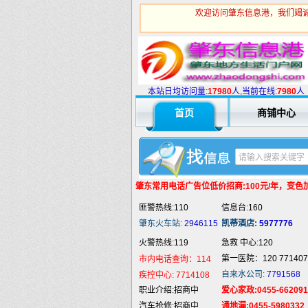
欢迎访问肇东信息港，我们竭诚
火警热线:119
急救 中心:120
第一医院：120 771407
市内电话查询：114
自来水公司:
7791568
疾控中心:
7714108
本站日均访问量:
1
7980
人,当前在线:
7980
人
职业介绍:招商中
爱心家政:0455-662091
首页
商铺中心
汽车抢修:招商中
通地漏:0455-5980332
婚姻介绍:招商中
液 化 气:招商中
婚庆庆典:招商中
快递服务:招商中
纯 净 水:招商中
蛋糕预定:招商中
匪警热线:110
信息台:160
肇东常用电话
广告位低价招商:100元/年，变色加5
肇东火车站:
2946115
凯蒂酒店:
5977776
火警热线:119
急救 中心:120
第一医院：120 771407
市内电话查询：114
自来水公司:
7791568
疾控中心:
7714108
职业介绍:招商中
爱心家政:0455-662091
汽车抢修:招商中
通地漏:0455-5980332
婚姻介绍:招商中
液 化 气:招商中