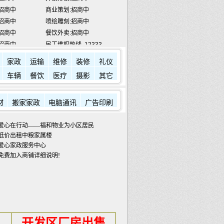
招商中
喷绘雕刻:招商中
招商中
餐饮外卖:招商中
招商中
民工维权热线
12333
宾馆:
7784433
金龙滩:
5918888
家政
运输
维修
装修
礼仪
车辆
餐饮
医疗
摄影
其它
材
搬家家政
电脑通讯
广告印刷
爱心在行动——福和物业为小区居民发放蔬菜包
低价出租中粮家属楼
爱心家政服务中心
免费加入商铺详细说明!
开发区厂房出售