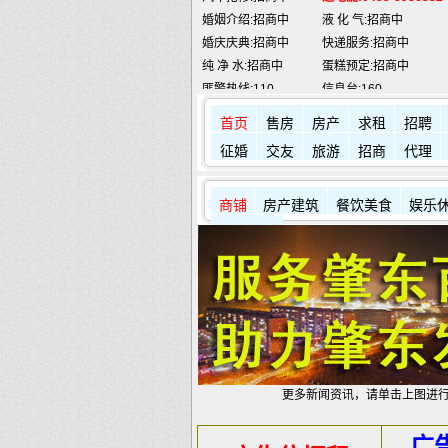
婚庆庆典:招商中
快递服务:招商中
纯 净 水:招商中
蛋糕预定:招商中
匪警热线:110
信息台:160
肇东火车站:
2946115
凯蒂酒店:
5977776
首页
售房
房产
求租
招聘
征婚
交友
旅游
招商
代理
商铺
房产建筑
餐饮美食
娱乐
其它店铺
更多新闻资讯，请单击上图进
广