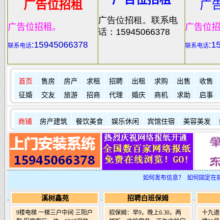
广告位招租
广
广告位招租。联系电
广告位招租。
广告位
话：15945066378
:
15945066378
:1
联系电话
联系电话
首页
售房
房产
求租
招聘
出租
求购
出售
收售
征婚
交友
旅游
招商
代理
婚庆
商机
求助
启事
商铺
房产建筑
餐饮美食
娱乐休闲
宾馆住宿
美容美发
其它店铺
如何发布信息？
如何固定在
溪树鑫苑
招聘白班保姆
9楼电梯 一梯三户中间 三阳户
招保姆：早9，晚上6.30，两
十九道