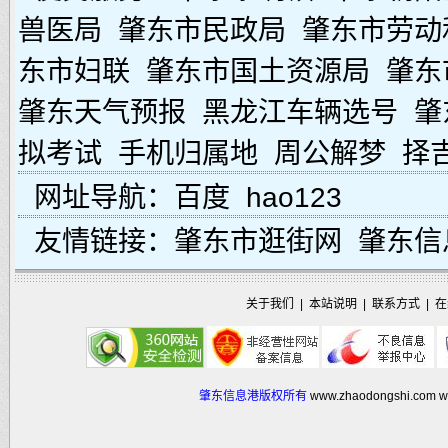
兽医局
肇东市民政局
肇东市劳动
东市妇联
肇东市国土资源局
肇东
肇东天气预报
黑龙江车辆选号
肇
拟考试
手机归属地
周公解梦
择
网址导航：
百度
hao123
友情链接：
肇东市逛街网
肇东信
关于我们
|
本站说明
|
联系方式
|
在
肇东信息港版权所有
www.zhaodongshi.com
w