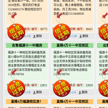
型 厨房客厅一体。2017买的
顿饭，收拾家务，下午收拾完
楼31
2018住的。想买的打电话
可以走，晚上来做顿饭。时间
话:1566
15246693176 微信短信也行
自由。月工资2000，地址观澜
26.5万
邑都。电话15114648936
肇东北19道街售房↑编号：
30775
肇东北19道街招聘↑编号：
30421
肇东北1
日期：2026-1-9
删除
日期：2025-7-20
删除
日期：
吉售福源十一中婚房
直降4万十一中双校区
出
福源十一种校区房溪树鑫苑高
福源十一种校区房溪树鑫苑高
福源十
层11楼89平正房南北通透不把
层11楼89平正房南北通透不把
层11
山全天供水家装设计指纹密码
山全天供水家装设计指纹密码
山全天
锁全屋地热采光嘎嘎足无大税
锁全屋地热采光嘎嘎足无大税
锁全屋
39.8万可谈可贷款电话微信
39.8万可谈可贷款电话微信
39.
15244708764
15244708764
152447
肇东北19道街出售↑编号：
22811
肇东北19道街售房↑编号：
22810
肇东北1
日期：2025-2-8
删除
日期：2025-2-6
删除
日期
直降4万福源校区房！
直降4万十一中双校区
直