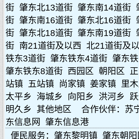
街
肇东北13道街
肇东南14道街
街
肇东南16道街
肇东北16道街
街
肇东北18道街
肇东南19道街
街
南21道街及以西
北21道街及
铁东3道街
肇东铁东4道街
肇东铁
肇东铁东8道街
西园区
朝阳区
正
站镇
五站镇
尚家镇
姜家镇
里木
太平乡
海城乡
向阳乡
洪河乡
跃
明久乡
其他地区
合作伙伴：
苏
东信息网
肇东信息港
便民服务：
肇东黎明镇
肇东朝阳