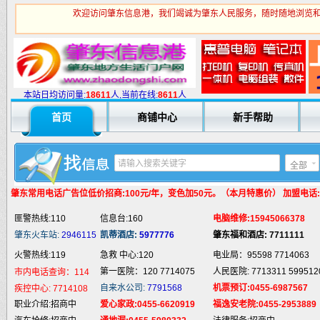
欢迎访问肇东信息港，我们竭诚为肇东人民服务，随时随地浏览和
火警热线:119
急救 中心:120
电业局：95598 7714063
第一医院：120 7714075
人民医院: 7713311 599512
市内电话查询：114
本站日均访问量:
1
8611
人,当前在线:
8611
人
自来水公司:
7791568
机票预订:0455-6987567
疾控中心:
7714108
首页
商铺中心
新手帮助
职业介绍:招商中
爱心家政:0455-6620919
福逸安老院:0455-2953889
汽车抢修:招商中
通地漏:0455-5980332
法律服务:招商中
婚姻介绍:招商中
液 化 气:招商中
电脑培训:15945066378
全部
婚庆庆典:招商中
快递服务:招商中
专业刷墙:15945980325
纯 净 水:招商中
蛋糕预定:招商中
房产中介:招商中
肇东常用电话
广告位低价招商:100元/年，变色加50元。（本月特惠价） 加盟电话:159
匪警热线:110
信息台:160
电脑维修:15945066378
肇东火车站:
2946115
凯蒂酒店:
5977776
肇东福和酒店: 7711111
火警热线:119
急救 中心:120
电业局：95598 7714063
第一医院：120 7714075
人民医院: 7713311 599512
市内电话查询：114
自来水公司:
7791568
机票预订:0455-6987567
疾控中心:
7714108
职业介绍:招商中
爱心家政:0455-6620919
福逸安老院:0455-2953889
汽车抢修:招商中
通地漏:0455-5980332
法律服务:招商中