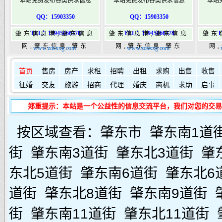
本站免费发布各类供求信息
本站免费发布各类供求信息
本站
QQ：15903350
QQ：15903350
TEL：15945066378
TEL：15945066378
T
肇东信息港,肇东信息
肇东信息港,肇东信息
肇东
网,肇东信息,肇东
网,肇东信息,肇东
网
www.zdsxxg.com
www.zdsxxg.com
365,肇东365信息
365,肇东365信息
36
如何发布信息？
如何固定在
港|www.zhaodongshi.com
首页
售房
房产
求租
港|www.zhaodongshi.com
招聘
出租
求购
出售
港|ww
收售
征婚
交友
旅游
招商
代理
婚庆
商机
求助
启事
郑重提示：本站是一个公益性的信息交流平台，我们对您的交易
按区域查看：
肇东市
肇东南1道
街
肇东南3道街
肇东北3道街
肇
东北5道街
肇东南6道街
肇东北6
道街
肇东北8道街
肇东南9道街
街
肇东南11道街
肇东北11道街