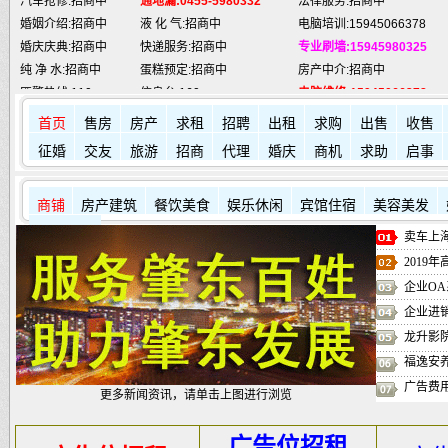
婚姻介绍:招商中
液 化 气:招商中
电脑培训:15945066378
婚庆庆典:招商中
快递服务:招商中
专业刷墙:15945980325
纯 净 水:招商中
蛋糕预定:招商中
房产中介:招商中
匪警热线:110
信息台:160
电脑维修:15945066378
肇东火车站:
2946115
凯蒂酒店:
5977776
肇东福和酒店: 7711111
首页
售房
房产
求租
招聘
出租
求购
出售
收售
征婚
交友
旅游
招商
代理
婚庆
商机
求助
启事
商铺
房产建筑
餐饮美食
娱乐休闲
宾馆住宿
美容美发
其它店铺
卖车上海
2019
企业OA
企业进
龙升影
福逸安
广告费
更多新闻资讯，请单击上图进行浏览
广告位招租